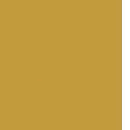
ubridade
Empresa de estudo de periculosidade
 obras
Empresa de gerenciamento de obras
erenciamento de obras em campinas
de obras orçamento
Empresa de gestão de obra
predial
Empresa de instalação de drywall
 de forro
Empresa de instalação de gesso
rica
Empresa de laudo de entrega de imóveis
 hidráulica
Empresa de laudo de ruído
strutural
Empresa de manutenção hidráulica
o predial
Empresa de obras em campinas
eformas
Empresa de pintura em campinas
mercial
Empresa de pintura especializada