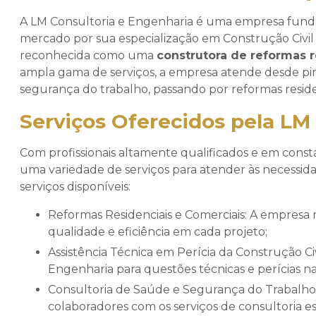
A LM Consultoria e Engenharia é uma empresa fund
mercado por sua especialização em Construção Civil
reconhecida como uma
construtora de reformas r
ampla gama de serviços, a empresa atende desde pi
segurança do trabalho, passando por reformas residen
Serviços Oferecidos pela LM
Com profissionais altamente qualificados e em const
uma variedade de serviços para atender às necessidad
serviços disponíveis:
Reformas Residenciais e Comerciais: A empresa realiza reformas em diversos tipos de imóveis, garantindo
qualidade e eficiência em cada projeto;
Assistência Técnica em Perícia da Construção Civil: Conte com a expertise da LM Consultoria e
Engenharia para questões técnicas e perícias na 
Consultoria de Saúde e Segurança do Trabalho: Garanta a segurança de sua empresa e de seus
colaboradores com os serviços de consultoria es