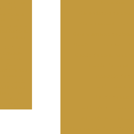
onsultoria
Engenheiro e
ndical: Como
Gerenciadora de obra
Melhorar a
Gestão e o
Gerenciamento de ob
álogo entre
abalhadores
Gerenciamento de obras
e Empresas
Gestão condominial
G
Por que
contratar
Gestão de obras na const
Assessoria
para
Gestão de projetos
ondomínios
é essencial
Instalação de dr
ara a gestão
Laudo de entreg
ficiente e a
harmonia
Laudo de inspeç
entre
moradores
Laudo técnico de const
Laudo técnico de inspe
Manutenção de condomín