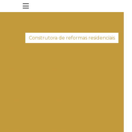
ndomínios
Assessoria de perícia técnica
Assistência técnica em perícia da construção civil
campinas
Construtora de reformas residenciais
ra condomínios
Consultoria sindical
dicos
Contratar empresa de engenharia
rofissional
Empreiteira em campinas
ras
Empreiteira para pequenas obras
o em campinas
Empresa de construção civil
de construção civil orçamento
il residencial
Empresa construção e reforma
vil
Empresa de engenharia civil em campinas
specializada em pintura predial