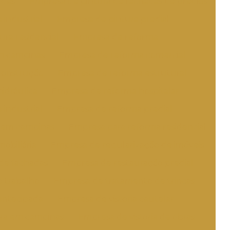
adas
Empresa de pintura de fachadas de predios
 industrial
Empresa de pintura predial
ra residencial
Empresa de reforma
m campinas
Empresa de reforma comercial
construção
Empresa de reforma estrutural
idráulica
Empresa de reforma hospitalar
industrial
Empresa de reforma predial
l em campinas
Empresa para reforma residencial
obiliária
Empresa de regularização de imóveis
de fachadas
Empresa de restauração predial
 trabalho
Empresa de tratamento de trincas
 antecipada
Empresa de vistoria cautelar
bra em campinas
Empresa de vistoria de obras