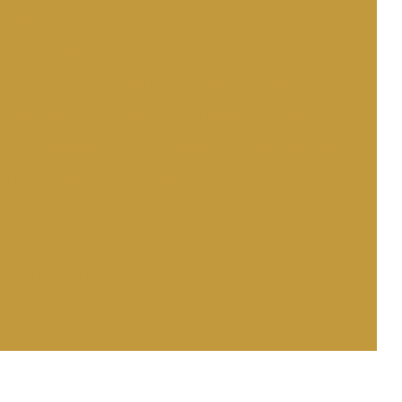
rçamento
Pintura predial em são paulo
 valor
Pintura de predio e fachada
sidenciais
Pintura residencial orçamento
o de obras
Programa de inspeção predial
al em campinas
Recuperação de fachada predial
mento
Reforma de casas
Reforma comercial
Reforma de condomínios
Reforma de hospital
Reforma industrial
Reforma de loja
Reforma de prédios
Reforma de restaurante
edial
Serviço de reforço estrutural
rabalho
Tratamento de concreto aparente valor