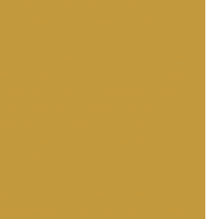
m campinas
Gerenciador de obra
s em campinas
Gerenciamento de obra civil
ras
Gerenciamento de obras em campinas
 orçamento
Gestão condominal em campinas
estão de obras
Gestão de obras em campinas
rução civil
Gestão e planejamento de obras
 engenharia civil
Inspeção de fachada
ywall valor
Instalação de forro valor
a de imóveis
Laudo estrutural valor
ão predial
Laudo de reforma valor
rução civil
Laudo técnico estrutural valor
ção predial
Laudo técnico preliminar valor
io em campinas
Manutenção de condomínios