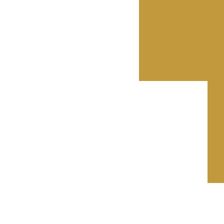
Técnicos
C
Si
Pinturas
Especializadas
Di
Reformas e
Tr
Manutenções
Vistorias
C
p
e