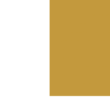
Pintura predial o
Pintura predial
Pintura em prédios re
Planejamento e gestã
Programa de inspeção predi
Reforço estrutural orça
Reforma de comércio
Reforma hospitalar
Reforma de mercado
Restauração pr
Serviços de segurança do t