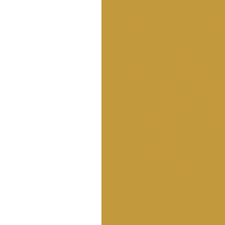
Empresa de estudo de insal
Empresa gerenciadora de
Empresa de g
Empresa de gerenciamento 
Empresa de inspeção 
Empresa de instalação
Empresa de laudo de elét
Empresa de laudo de
Empresa de manutenção e
Empresa de manutençã
Empresa de obras e r
Empresa de pintura co