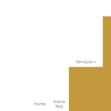
C
Es
Ad
Va
Serviços
Consultorias
C
Drywall /
Steel Frame
pa
Inspeção
Ne
Predial
Sobre
Home
T
Nós
Laudos