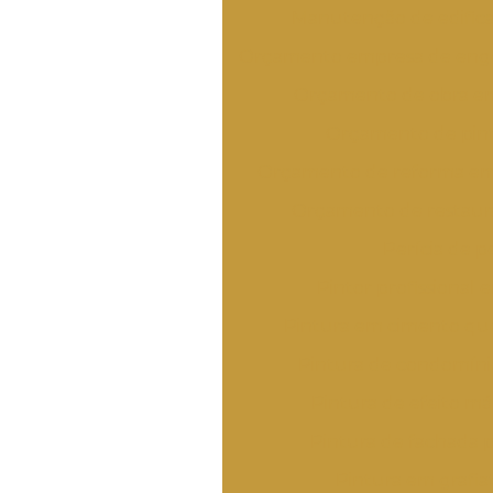
Manutenção de edific
Orçamento empresa de engen
Orçamento de obra e
Orçamento de pint
Orçamento de reforma em
Orçamento de restaur
Perícia de p
Pintor profissional
Pintura em cimento qu
Pintura de condomínio
Pintura de efeito m
Pintura de fachada p
Pintura em grafia