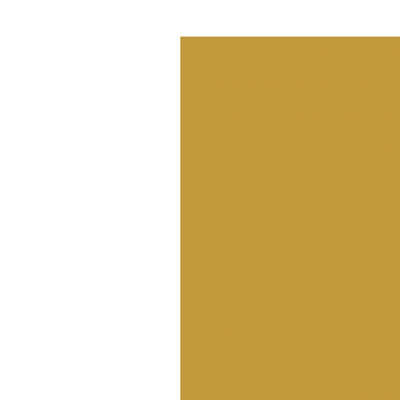
Assessoria para co
Assessoria para síndicos
Construção e reforma em 
Consultoria pa
Consultoria para sín
Contratar pintor p
Empreiteira de ob
Empresa de construçã
Empresa 
Empresa de construção civ
Empresa de engenharia ci
Empresa e