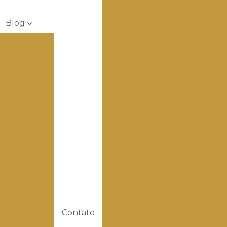
Empresa de pintura de fach
Empresa de pintura
Blog
Empresa de pintu
Assessoria
para
Empresa de reforma e
ondomínios:
Estratégias
Empresa de reforma e 
senciais para
Empresa de reforma h
Melhorar a
ministração
Empresa de reforma 
e a
lorização do
Empresa de reforma predia
Seu
Patrimônio
Empresa de regularização im
onsultoria
Empresa de restauração 
Sindical
Estratégica
Empresa de segurança do
ra Melhorar
gociações e
Empresa de vistoria
Relações
Contato
rabalhistas
Empresa de vistoria de o