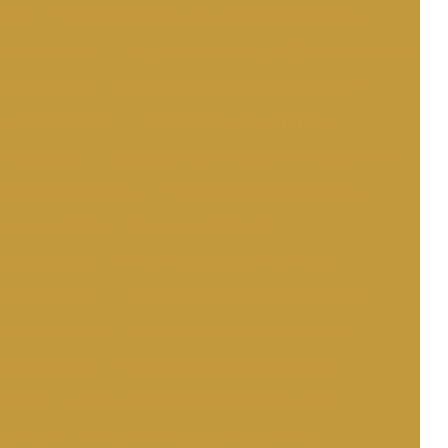
ação
Manutenção estrutural em campinas
haria civil
Orçamento de inspeção de fachada
m campinas
Orçamento pintor profissional
ura de predio
Orçamento de reforma
 campinas
Orçamento de reforma residencial
ação de fachadas
Perícia de insalubridade
ericulosidade
Pintor profissional
 em campinas
Pintor residencial e predial
eimado valor
Pintura comercial orçamento
s residenciais
Pintura de efeito mármore
ármore valor
Pintura de estacionamento
redial
Pintura de fachada predial preço
to valor
Pintura industrial orçamento