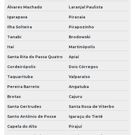
Pintura em prédios residenciais
Álvares Machado
Laranjal Paulista
Pintura residencial orçamento
Igarapava
Piracaia
Planejamento e gestão de obras
Ilha Solteira
Pirapozinho
Programa de inspeção predial
Tanabi
Brodowski
Programa de inspeção predial em campinas
Itaí
Martinópolis
Recuperação de fachada predial
Santa Rita do Passa Quatro
Apiaí
Cordeirópolis
Dois Córregos
Reforço estrutural orçamento
Taquarituba
Valparaíso
Reforma de casas
Pereira Barreto
Angatuba
Reforma comercial
Brotas
Cajuru
Reforma de comércio
Santa Gertrudes
Santa Rosa de Viterbo
Reforma de condomínios
Santo Antônio de Posse
Igaraçu do Tietê
Reforma de hospital
Capela do Alto
Pirajuí
Reforma hospitalar