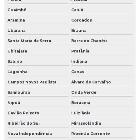
Guaimbê
Caiuá
Aramina
Coroados
Ubarana
Braúna
Santa Maria da Serra
Barra do Chapéu
Ubirajara
Pratânia
Sabino
Indiana
Lagoinha
Canas
Campos Novos Paulista
Álvaro de Carvalho
Salmourão
Onda Verde
Nipoã
Boraceia
Gavião Peixoto
Luiziânia
Ribeirão do Sul
Mirassolândia
Nova Independência
Ribeirão Corrente