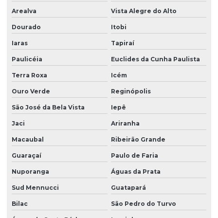
Arealva
Vista Alegre do Alto
Dourado
Itobi
Iaras
Tapiraí
Paulicéia
Euclides da Cunha Paulista
Terra Roxa
Icém
Ouro Verde
Reginópolis
São José da Bela Vista
Iepê
Jaci
Ariranha
Macaubal
Ribeirão Grande
Guaraçaí
Paulo de Faria
Nuporanga
Águas da Prata
Sud Mennucci
Guatapará
Bilac
São Pedro do Turvo