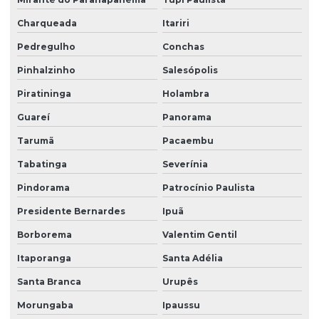
Charqueada
Itariri
Pedregulho
Conchas
Pinhalzinho
Salesópolis
Piratininga
Holambra
Guareí
Panorama
Tarumã
Pacaembu
Tabatinga
Severínia
Pindorama
Patrocínio Paulista
Presidente Bernardes
Ipuã
Borborema
Valentim Gentil
Itaporanga
Santa Adélia
Santa Branca
Urupês
Morungaba
Ipaussu