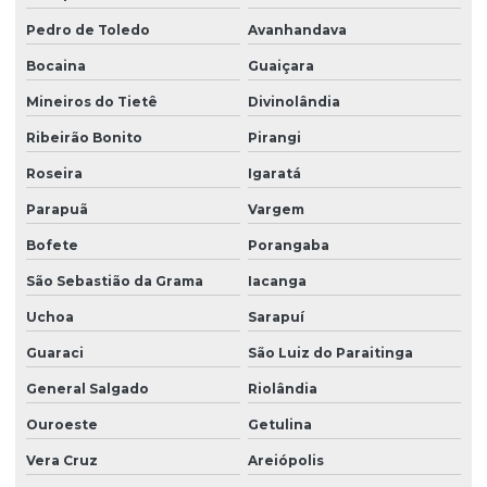
Pedro de Toledo
Avanhandava
Bocaina
Guaiçara
Mineiros do Tietê
Divinolândia
Ribeirão Bonito
Pirangi
Roseira
Igaratá
Parapuã
Vargem
Bofete
Porangaba
São Sebastião da Grama
Iacanga
Uchoa
Sarapuí
Guaraci
São Luiz do Paraitinga
General Salgado
Riolândia
Ouroeste
Getulina
Vera Cruz
Areiópolis