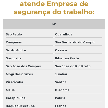
atende Empresa de
Empresa de inspeção predial
segurança do trabalho:
Empresa de instalação de drywall
Empresa de instalação de forro
SP
Empresa de instalação de gesso
São Paulo
Guarulhos
Empresa de laudo de elétrica
Campinas
São Bernardo do Campo
Empresa de laudo de entrega de imóveis
Santo André
Osasco
Sorocaba
Ribeirão Preto
Empresa de laudo de hidráulica
São José dos Campos
São José do Rio Preto
Empresa de laudo de ruído
Mogi das Cruzes
Jundiaí
Empresa de manutenção estrutural
Piracicaba
Santos
Empresa de manutenção hidráulica
Mauá
Diadema
Empresa de manutenção predial
Carapicuíba
Bauru
Empresa de obras em campinas
Itaquaquecetuba
Franca