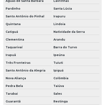
Águas de Santa Bárbara
Lavrinhas
Pardinho
Santa Lúcia
Santo Antônio do Pinhal
Irapuru
Quintana
Lindoia
Catiguá
Natividade da Serra
Clementina
Arandu
Taquarivaí
Barra do Turvo
Irapuã
Ipeúna
Três Fronteiras
Tuiuti
Santo Antônio da Alegria
Ipiguá
Nova Aliança
Colômbia
Pedra Bela
Taiúva
Tarabai
Sales
Guarantã
Restinga