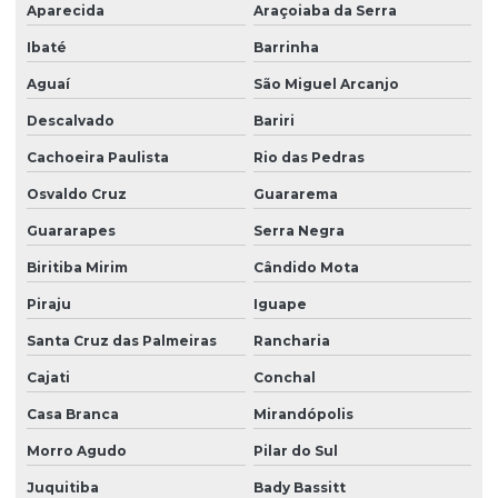
Aparecida
Araçoiaba da Serra
Pintura de condomínios residenciais
Ibaté
Barrinha
Pintura de efeito mármore
Aguaí
São Miguel Arcanjo
Pintura de efeito mármore valor
Descalvado
Bariri
Pintura de estacionamento
Cachoeira Paulista
Rio das Pedras
Pintura de fachada predial
Osvaldo Cruz
Guararema
Pintura de fachada predial preço
Guararapes
Serra Negra
Pintura em grafiato valor
Biritiba Mirim
Cândido Mota
Piraju
Iguape
Pintura industrial orçamento
Santa Cruz das Palmeiras
Rancharia
Pintura predial orçamento
Cajati
Conchal
Pintura predial em são paulo
Casa Branca
Mirandópolis
Pintura predial valor
Morro Agudo
Pilar do Sul
Pintura de predio e fachada
Juquitiba
Bady Bassitt