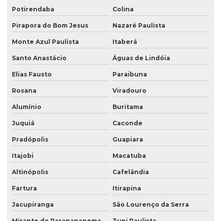
Potirendaba
Colina
Pirapora do Bom Jesus
Nazaré Paulista
Monte Azul Paulista
Itaberá
Santo Anastácio
Águas de Lindóia
Elias Fausto
Paraibuna
Rosana
Viradouro
Alumínio
Buritama
Juquiá
Caconde
Pradópolis
Guapiara
Itajobi
Macatuba
Altinópolis
Cafelândia
Fartura
Itirapina
Jacupiranga
São Lourenço da Serra
Mirante do Paranapanema
Tupi Paulista