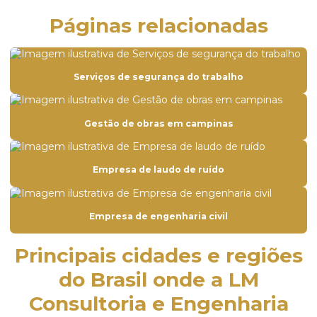
Empresa de construção civil orçamento
Páginas relacionadas
Empresa de construção civil residencial
Empresa construção e reforma
Serviços de segurança do trabalho
Empresa de engenharia civil
Empresa de engenharia civil em campinas
Gestão de obras em campinas
Empresa especializada em pintura predial
Empresa de estudo de insalubridade
Empresa de laudo de ruído
Empresa de estudo de periculosidade
Empresa gerenciadora de obras
Empresa de engenharia civil
Empresa de gerenciamento de obras
Principais cidades e regiões
Empresa de gerenciamento de obras em campinas
do Brasil onde a LM
Empresa de gerenciamento de obras orçamento
Consultoria e Engenharia
Empresa de gestão de obra