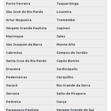
Porto Ferreira
Taquaritinga
Laudo de reforma valor
São José do Rio Pardo
Louveira
Laudo técnico de construção civil
Artur Nogueira
Tremembé
Laudo técnico estrutural valor
Vargem Grande Paulista
Capivari
Laudo técnico de inspeção predial
Mairinque
Jales
Laudo técnico preliminar valor
São Joaquim da Barra
Monte Alto
Manutenção de condomínio em campinas
Cabreúva
Campos do Jordão
Manutenção de condomínios
Santa Cruz do Rio Pardo
Capão Bonito
Manutenção de edificação
Dracena
Jardinópolis
Manutenção estrutural em campinas
Pederneiras
Cerquilho
Orçamento empresa de engenharia civil
Itararé
Rio Grande da Serra
Serrana
Salto de Pirapora
Orçamento de inspeção de fachada
Pedreira
Garça
Orçamento de obra em campinas
Paraguaçu Paulista
Vargem Grande do Sul