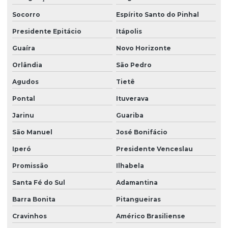
Orçamento pintor profissional
Socorro
Espírito Santo do Pinhal
Orçamento de pintura de predio
Presidente Epitácio
Itápolis
Orçamento de reforma
Guaíra
Novo Horizonte
Orçamento de reforma em campinas
Orlândia
São Pedro
Orçamento de reforma residencial
Agudos
Tietê
Orçamento de restauração de fachadas
Pontal
Ituverava
Perícia de insalubridade
Jarinu
Guariba
Perícia de periculosidade
São Manuel
José Bonifácio
Pintor profissional
Iperó
Presidente Venceslau
Promissão
Ilhabela
Pintor profissional em campinas
Santa Fé do Sul
Adamantina
Pintor residencial e predial
Barra Bonita
Pitangueiras
Pintura em cimento queimado valor
Cravinhos
Américo Brasiliense
Pintura comercial orçamento