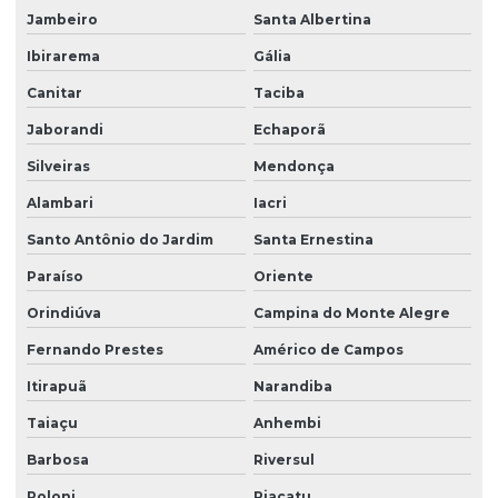
Jambeiro
Santa Albertina
Ibirarema
Gália
Canitar
Taciba
Jaborandi
Echaporã
Silveiras
Mendonça
Alambari
Iacri
Santo Antônio do Jardim
Santa Ernestina
Paraíso
Oriente
Orindiúva
Campina do Monte Alegre
Fernando Prestes
Américo de Campos
Itirapuã
Narandiba
Taiaçu
Anhembi
Barbosa
Riversul
Poloni
Piacatu