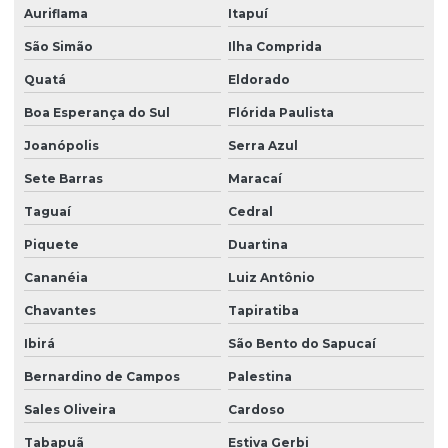
Auriflama
Itapuí
São Simão
Ilha Comprida
Quatá
Eldorado
Boa Esperança do Sul
Flórida Paulista
Joanópolis
Serra Azul
Sete Barras
Maracaí
Taguaí
Cedral
Piquete
Duartina
Cananéia
Luiz Antônio
Chavantes
Tapiratiba
Ibirá
São Bento do Sapucaí
Bernardino de Campos
Palestina
Sales Oliveira
Cardoso
Tabapuã
Estiva Gerbi