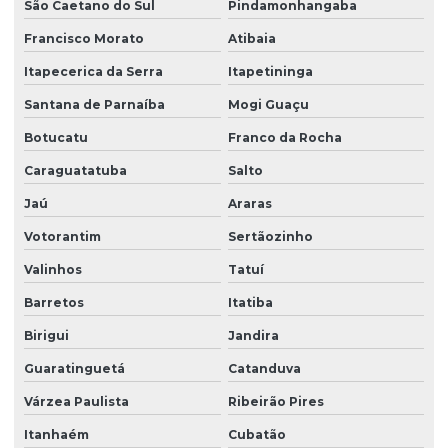
São Caetano do Sul
Pindamonhangaba
Empresa de reforma estrutural
Francisco Morato
Atibaia
Empresa de reforma hidráulica
Itapecerica da Serra
Itapetininga
Empresa de reforma hospitalar
Santana de Parnaíba
Mogi Guaçu
Botucatu
Franco da Rocha
Empresa de reforma industrial
Caraguatatuba
Salto
Empresa de reforma predial
Jaú
Araras
Empresa de reforma predial em campinas
Votorantim
Sertãozinho
Empresa para reforma residencial
Valinhos
Tatuí
Empresa de regularização imobiliária
Barretos
Itatiba
Empresa de regularização de imóveis
Birigui
Jandira
Empresa de restauração de fachadas
Guaratinguetá
Catanduva
Empresa de restauração predial
Várzea Paulista
Ribeirão Pires
Empresa de segurança do trabalho
Itanhaém
Cubatão