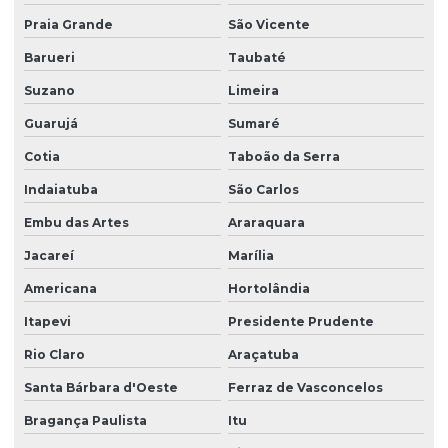
Empresa de obras e reformas
Praia Grande
São Vicente
Empresa de pintura em campinas
Barueri
Taubaté
Empresa de pintura comercial
Suzano
Limeira
Empresa de pintura especializada
Guarujá
Sumaré
Empresa de pintura de fachadas
Cotia
Taboão da Serra
Indaiatuba
São Carlos
Empresa de pintura de fachadas de predios
Embu das Artes
Araraquara
Empresa de pintura industrial
Jacareí
Marília
Empresa de pintura predial
Americana
Hortolândia
Empresa de pintura residencial
Itapevi
Presidente Prudente
Empresa de reforma
Rio Claro
Araçatuba
Empresa de reforma em campinas
Santa Bárbara d'Oeste
Ferraz de Vasconcelos
Empresa de reforma comercial
Bragança Paulista
Itu
Empresa de reforma e construção