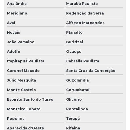
Analândia
Marabá Paulista
Meridiano
Redenção da Serra
Avaí
Alfredo Marcondes
Novais
Planalto
João Ramalho
Buritizal
Adolfo
Ocauçu
Itapirapuã Paulista
Cabrália Paulista
Coronel Macedo
Santa Cruz da Conceição
Júlio Mesquita
Guzolândia
Monte Castelo
Corumbataí
Espírito Santo do Turvo
Glicério
Monteiro Lobato
Pontalinda
Populina
Tejupá
Aparecida d'Oeste
Rifaina