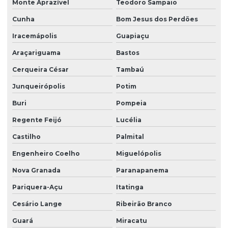
Monte Aprazível
Teodoro Sampaio
Reforma industrial
Cunha
Bom Jesus dos Perdões
Reforma de loja
Iracemápolis
Guapiaçu
Reforma de mercado
Araçariguama
Bastos
Reforma de prédios
Cerqueira César
Tambaú
Junqueirópolis
Potim
Reforma de restaurante
Buri
Pompeia
Restauração predial
Regente Feijó
Lucélia
Serviço de reforço estrutural
Castilho
Palmital
Serviços de segurança do trabalho
Engenheiro Coelho
Miguelópolis
Tratamento de concreto aparente valor
Nova Granada
Paranapanema
Pariquera-Açu
Itatinga
Cesário Lange
Ribeirão Branco
Guará
Miracatu