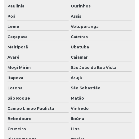
Empresa de tratamento de trincas
Paulínia
Ourinhos
Empresa de vistoria antecipada
Poá
Assis
Leme
Votuporanga
Empresa de vistoria cautelar
Caçapava
Caieiras
Empresa de vistoria de obra em campinas
Mairiporã
Ubatuba
Empresa de vistoria de obras
Avaré
Cajamar
Engenheiro em campinas
Mogi Mirim
São João da Boa Vista
Gerenciador de obra
Itapeva
Arujá
Gerenciadora de obras em campinas
Lorena
São Sebastião
Gerenciamento de obra civil
São Roque
Matão
Gerenciamento de obras
Campo Limpo Paulista
Vinhedo
Gerenciamento de obras em campinas
Bebedouro
Ibiúna
Gerenciamento de obras orçamento
Cruzeiro
Lins
Gestão condominal em campinas