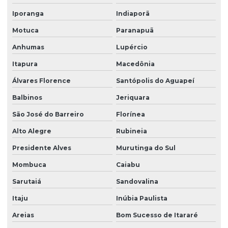
Iporanga
Indiaporã
Motuca
Paranapuã
Anhumas
Lupércio
Itapura
Macedônia
Álvares Florence
Santópolis do Aguapeí
Balbinos
Jeriquara
São José do Barreiro
Florínea
Alto Alegre
Rubineia
Presidente Alves
Murutinga do Sul
Mombuca
Caiabu
Sarutaiá
Sandovalina
Itaju
Inúbia Paulista
Areias
Bom Sucesso de Itararé