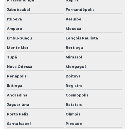
Pirassununga
Itapira
Jaboticabal
Fernandópolis
Gestão condominial
Itupeva
Peruíbe
Gestão de obras
Amparo
Mococa
Gestão de obras em campinas
Embu-Guaçu
Lençóis Paulista
Gestão de obras na construção civil
Monte Mor
Bertioga
Gestão e planejamento de obras
Tupã
Mirassol
Gestão de projetos engenharia civil
Nova Odessa
Mongaguá
Inspeção de fachada
Penápolis
Boituva
Instalação de drywall valor
Ibitinga
Registro
Instalação de forro valor
Andradina
Cosmópolis
Laudo de entrega de imóveis
Jaguariúna
Batatais
Laudo estrutural valor
Porto Feliz
Olímpia
Santa Isabel
Piedade
Laudo de inspeção predial